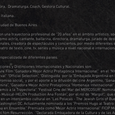
tora, Dramaturga, Coach, Gestora Cultural.
Italiana.
ciudad de Buenos Aires.
on una trayectoria profesional de “20 años" en el ámbito artístico, soc
omo actríz, cantante, bailarina, directora, dramaturga, jurado de d
onales, creadora de espectáculos y conciertos, por medio diferentes
atro de texto, cine, tv, series y música a nivel nacional e internacion
 especializada de diferentes países.
iones y Distinciones Internacionales y Nacionales son:
ure Film “Ganadora Mejor Actriz Protagónica Internacional” en el “N
ival” “Official Selection”, “Distinguida por la “Embajada Argentina en
omiso social, y por el aporte a la difusión del cine Argentino, “Gan
na”, “Ganadora Mejor Actriz Protagónica “Homenaje Internacional” “
emio a la Trayectoria” “Festival Cine del Mar del MERCOSUR”. Nomi
a Musical-HELEN Production Ana Fontán", por el rol de "Margot", que 
 en un intercambio cultural en “Las Polacas - The Jewish Girls of Bue
Washington DC. Actualmente nominada a los “Premios Hugo al Teatro
a en Ensamble.” Premiada como“Mejor Actriz Internacional” FICIP M
 el film Resurrección. “Declarada Embajadora de la Cultura y de las 