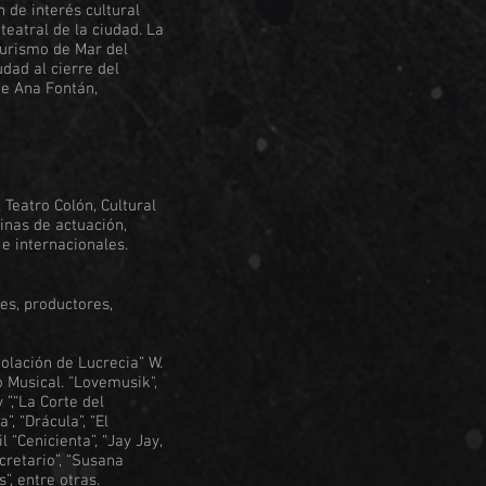
 de interés cultural
teatral de la ciudad. La
Turismo de Mar del
dad al cierre del
 de Ana Fontán,
 Teatro Colón, Cultural
inas de actuación,
e internacionales.
es, productores,
Violación de Lucrecia” W.
o Musical. "Lovemusik",
”,“La Corte del
”, “Drácula”, “El
 “Cenicienta”, “Jay Jay,
ecretario”, “Susana
s”, entre otras.