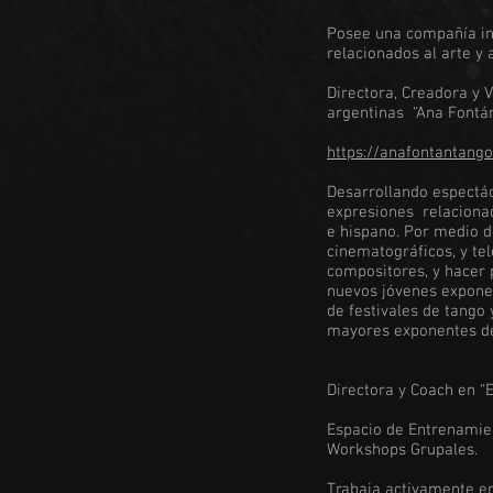
Posee una compañía in
relacionados al arte y a
Directora, Creadora y 
argentinas “Ana Fontá
https://anafontantang
Desarrollando espectác
expresiones relacionad
e hispano. Por medio d
cinematográficos, y tel
compositores, y hacer 
nuevos jóvenes expone
de festivales de tango
mayores exponentes de
Directora y Coach en “
Espacio de Entrenamien
Workshops Grupales.
Trabaja activamente en