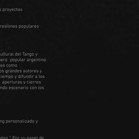
s proyectos
presiones populares
ultural del Tango y
énero popular argentino
ales como
los grandes autores y
iempo y difundir a los
 aperturas y cierres
endo escenario con los
ing personalizado y
les “. Por su papel de