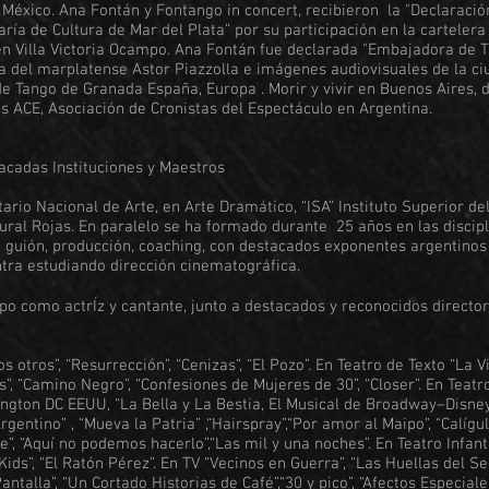
México. Ana Fontán y Fontango in concert, recibieron la "Declaración
aría de Cultura de Mar del Plata” por su participación en la cartelera 
en Villa Victoria Ocampo. Ana Fontán fue declarada "Embajadora de 
a del marplatense Astor Piazzolla e imágenes audiovisuales de la ciu
 de Tango de Granada España, Europa . Morir y vivir en Buenos Aires,
 ACE, Asociación de Cronistas del Espectáculo en Argentina.
acadas Instituciones y Maestros
tario Nacional de Arte, en Arte Dramático, “ISA” Instituto Superior del
tural Rojas. En paralelo se ha formado durante 25 años en las discipl
n, guión, producción, coaching, con destacados exponentes argentinos 
tra estudiando dirección cinematográfica.
ipo como actrÍz y cantante, junto a destacados y reconocidos director
s otros”, “Resurrección”, “Cenizas”, “El Pozo”. En Teatro de Texto “La 
, “Camino Negro”, “Confesiones de Mujeres de 30”, “Closer”. En Teatr
ngton DC EEUU, “La Bella y La Bestia, El Musical de Broadway–Disney 
gentino” , “Mueva la Patria” ,“Hairspray”,“Por amor al Maipo”, “Calígula
”, “Aquí no podemos hacerlo”,“Las mil y una noches”. En Teatro Infantil
 Kids”, “El Ratón Pérez”. En TV “Vecinos en Guerra”, “Las Huellas del S
ntalla”, “Un Cortado Historias de Café”,“30 y pico”, “Afectos Especiale