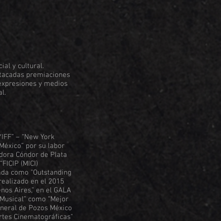
ial y cultural.
estacadas premiaciones
 expresiones y medios
al.
YIFF” – “New York
 México” por su labor
adora Cóndor de Plata
FICIP (MICI)
nada como "Outstanding
realizado en el 2015
nos Aires,” en el GALA
 Musical” como “Mejor
ineral de Pozos México
Artes Cinematográficas"