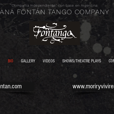
"Compañía
Independiente" con base en Argentina
ANA FONTÁN TANGO COMPANY
E
BIO
GALLERY
VIDEOS
SHOWS/THEATRE PLAYS
CO
ntan.com
www.moriryvivire