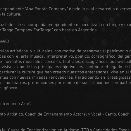
dependiente “Ana Fontán Company” desde la cual desarrolla diverso
 la cultura.
Voz Lider de su compañía independiente especializada en tango y ex
n Tango Company FonTango” con base en Argentina.
o.com
ulos artísticos y culturales, con motivo de preservar el patrimonio c
as con el arte musical, interpretativo, poético, coreográfico, del g
e formatos musicales, concerts, teatrales, discográficos, audiovisu
evisivos. Uno de los principales objetivos es continuar el legado de 
perdurar la cultura que han creado nuestros antecesores viva en el t
ntes con nuevas miradas renovadoras. Participando en prestigiosas
 y cine, teatros, premiaciones por medio de sus creaciones comparti
l género.
Entrenando Arte”.
to Artístico. Coach de Entrenamiento Actoral y Vocal - Canto. Coach
 la “Causa de Concientización en Autismo, TGD y Capacidades Especia