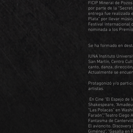
FICIP Mineral de Pozos 
por parte de la "Secret
entrega fue realizada 
Plata" por llevar músic
Festival Internacional
nominada a los Premios
Se ha formado en dest
IUNA Instituto Universi
San Martín, Centro Cul
canto, danza, direcció
Actualmente se encuen
Protagonizó y/o partic
artistas.
En Cine “El Espejo de lo
Shakespeare, “Amadeus”
“Las Polacas” en Washi
Faraón”,“Teatro Ciego Ar
Fantasma de Canterville
El avioncito. Discovery
Giménez”, “Gasalla en Pa