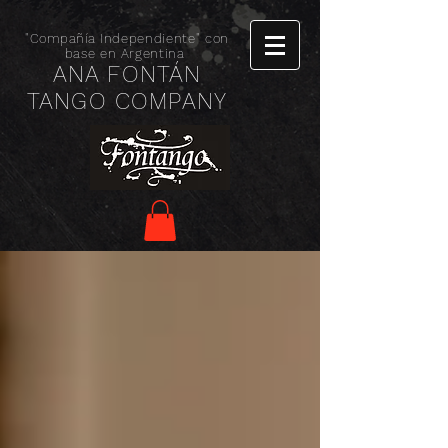
"Compañía
Independiente" con
base en Argentina
ANA FONTÁN
TANGO COMPANY